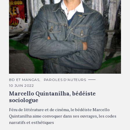
Marcello Quintanilha © L. de Oliveira
C
BD ET MANGAS
PAROLES D'AUTEURS
A
10 JUIN 2022
T
É
Marcello Quintanilha, bédéiste
G
O
sociologue
R
I
Féru de littérature et de cinéma, le bédéiste Marcello
E
S
Quintanilha aime convoquer dans ses ouvrages, les codes
narratifs et esthétiques