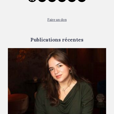
r
:
t
i
Faire un don
o
n
Publications récentes