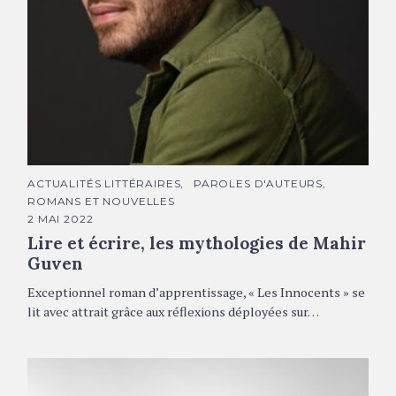
Mahir Guven © Jean-François Paga
C
ACTUALITÉS LITTÉRAIRES
PAROLES D'AUTEURS
A
ROMANS ET NOUVELLES
T
É
2 MAI 2022
G
Lire et écrire, les mythologies de Mahir
O
R
Guven
I
E
S
Exceptionnel roman d’apprentissage, « Les Innocents » se
lit avec attrait grâce aux réflexions déployées sur…