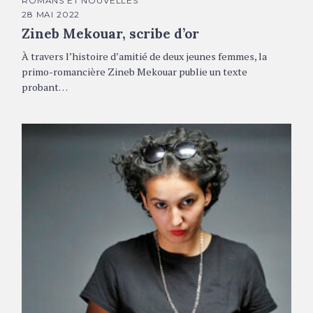
ROMANS ET NOUVELLES
T
É
28 MAI 2022
G
Zineb Mekouar, scribe d’or
O
R
I
À travers l’histoire d’amitié de deux jeunes femmes, la
E
S
primo-romancière Zineb Mekouar publie un texte
probant…