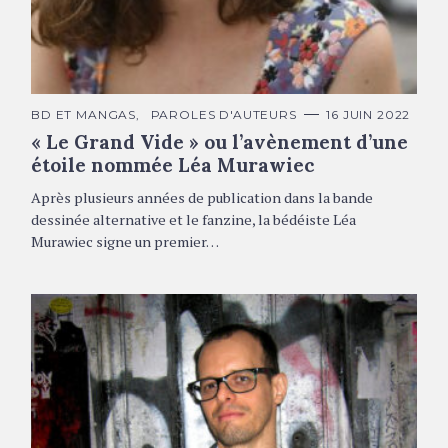
Léa Murawiec © Alain François
C
BD ET MANGAS
PAROLES D'AUTEURS
16 JUIN 2022
A
« Le Grand Vide » ou l’avènement d’une
T
É
étoile nommée Léa Murawiec
G
O
R
Après plusieurs années de publication dans la bande
I
E
dessinée alternative et le fanzine, la bédéiste Léa
S
Murawiec signe un premier…