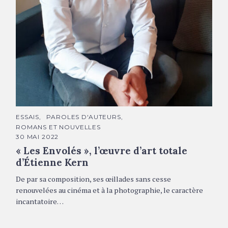
Étienne Kern © DR
C
ESSAIS
PAROLES D'AUTEURS
A
ROMANS ET NOUVELLES
T
É
30 MAI 2022
G
« Les Envolés », l’œuvre d’art totale
O
R
d’Étienne Kern
I
E
S
De par sa composition, ses œillades sans cesse
renouvelées au cinéma et à la photographie, le caractère
incantatoire…