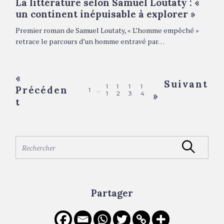
La littérature selon Samuel Loutaty : «
O
R
un continent inépuisable à explorer »
I
E
S
Premier roman de Samuel Loutaty, « L’homme empêché »
retrace le parcours d’un homme entravé par…
P
«
Suivant
1
1
1
1
Précéden
o
1
…
1
2
3
4
»
t
s
t
s
S
Rechercher
n
e
a
a
r
v
c
Partager
i
h
f
g
o
a