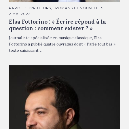
C
PAROLES D'AUTEURS
ROMANS ET NOUVELLES
A
2 MAI 2022
T
É
Elsa Fottorino : « Écrire répond à la
G
O
question : comment exister ? »
R
I
Journaliste spécialisée en musique classique, Elsa
E
S
Fottorino a publié quatre ouvrages dont « Parle tout bas »,
texte saisissant…