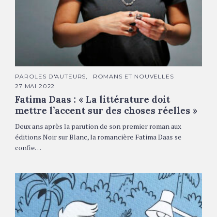
Fatima Daas © Olivier Roller
C
PAROLES D'AUTEURS
ROMANS ET NOUVELLES
A
27 MAI 2022
T
É
Fatima Daas : « La littérature doit
G
O
mettre l’accent sur des choses réelles »
R
I
Deux ans après la parution de son premier roman aux
E
S
éditions Noir sur Blanc, la romancière Fatima Daas se
confie…