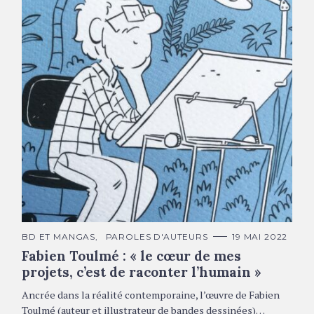
Autoportrait en dessin © F. Toulmé
C
BD ET MANGAS
PAROLES D'AUTEURS
19 MAI 2022
A
Fabien Toulmé : « le cœur de mes
T
É
projets, c’est de raconter l’humain »
G
O
R
Ancrée dans la réalité contemporaine, l’œuvre de Fabien
I
E
Toulmé (auteur et illustrateur de bandes dessinées)…