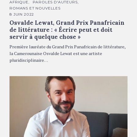
C
AFRIQUE
PAROLES D'AUTEURS
A
ROMANS ET NOUVELLES
T
É
8 JUIN 2022
G
Osvalde Lewat, Grand Prix Panafricain
O
R
de littérature : « Écrire peut et doit
I
E
servir à quelque chose »
S
Première lauréate du Grand Prix Panafricain de littérature,
la Camerounaise Osvalde Lewat est une artiste
pluridisciplinaire…