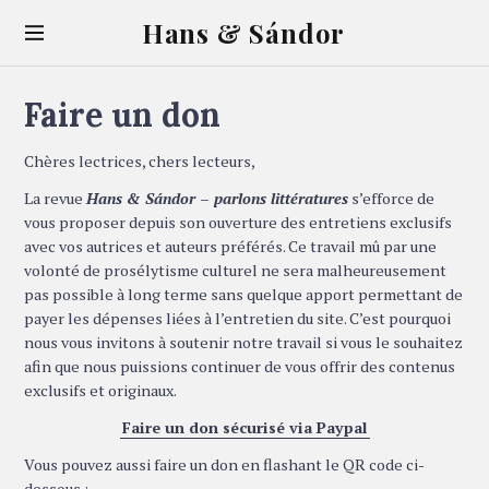
S
Hans & Sándor
k
i
p
Faire un don
t
o
c
Chères lectrices, chers lecteurs,
o
La revue
Hans & Sándor – parlons littératures
s’efforce de
n
vous proposer depuis son ouverture des entretiens exclusifs
t
avec vos autrices et auteurs préférés. Ce travail mû par une
e
volonté de prosélytisme culturel ne sera malheureusement
n
pas possible à long terme sans quelque apport permettant de
t
payer les dépenses liées à l’entretien du site. C’est pourquoi
nous vous invitons à soutenir notre travail si vous le souhaitez
afin que nous puissions continuer de vous offrir des contenus
exclusifs et originaux.
Faire un don sécurisé via Paypal
Vous pouvez aussi faire un don en flashant le QR code ci-
dessous :