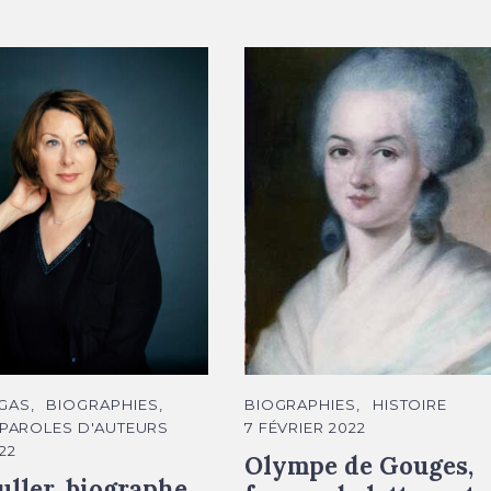
er © Mathieu Zazzo
Portrait Olympe de Gouges
C
GAS
BIOGRAPHIES
BIOGRAPHIES
HISTOIRE
A
PAROLES D'AUTEURS
7 FÉVRIER 2022
T
É
22
Olympe de Gouges,
G
O
uller, biographe