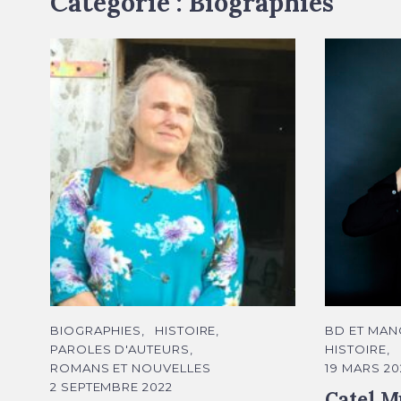
Catégorie :
Biographies
Sylvie Braibant © DR
Catel Mull
C
C
BIOGRAPHIES
HISTOIRE
BD ET MAN
A
A
PAROLES D'AUTEURS
HISTOIRE
T
T
É
É
ROMANS ET NOUVELLES
19 MARS 20
G
G
2 SEPTEMBRE 2022
O
O
Catel M