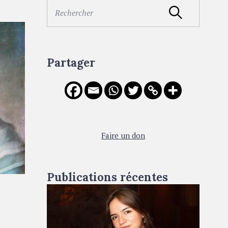
S
Rechercher
e
a
r
c
Partager
h
f
o
r
:
Faire un don
Publications récentes