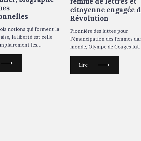
femme de lettres et
R
I
mes
citoyenne engagée d
E
onnelles
S
Révolution
rois notions qui forment la
Pionnière des luttes pour
aise, la liberté est celle
l’émancipation des femmes dan
xemplairement les…
monde, Olympe de Gouges fut
Lire