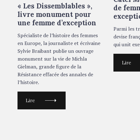
R
R
« Les Dissemblables »,
I
I
de fem
E
E
livre monument pour
excepti
S
S
une femme d’exception
Parmi les t
Spécialiste de l’histoire des femmes
devise franç
en Europe, la journaliste et écrivaine
qui unit e
Sylvie Braibant publie un ouvrage
monument sur la vie de Michla
Lire
Gielman, grande figure de la
Résistance effacée des annales de
l’histoire.
Lire