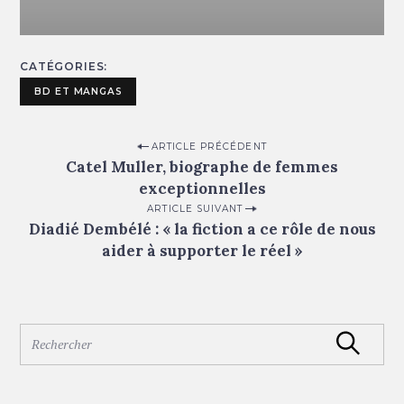
CATÉGORIES
BD ET MANGAS
P
ARTICLE PRÉCÉDENT
Catel Muller, biographe de femmes
o
exceptionnelles
s
ARTICLE SUIVANT
t
Diadié Dembélé : « la fiction a ce rôle de nous
n
aider à supporter le réel »
a
v
i
S
Rechercher
e
g
a
a
r