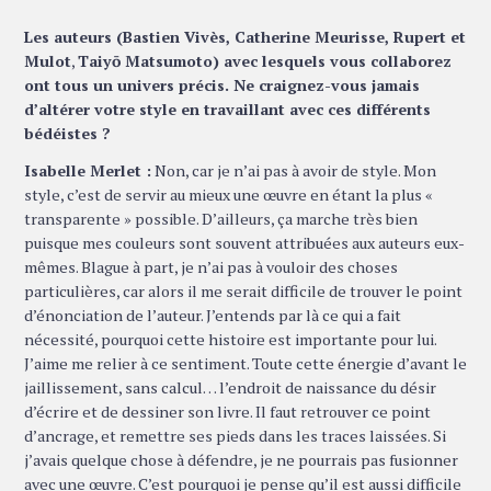
Les auteurs (Bastien Vivès, Catherine Meurisse,
Rupert et
Mulot
,
Taiyō Matsumoto) avec lesquels vous collaborez
ont tous un univers précis. Ne craignez-vous jamais
d’altérer votre style en travaillant avec ces différents
bédéistes ?
Isabelle Merlet :
Non, car je n’ai pas à avoir de style. Mon
style, c’est de servir au mieux une œuvre en étant la plus «
transparente » possible. D’ailleurs, ça marche très bien
puisque mes couleurs sont souvent attribuées aux auteurs eux-
mêmes. Blague à part, je n’ai pas à vouloir des choses
particulières, car alors il me serait difficile de trouver le point
d’énonciation de l’auteur. J’entends par là ce qui a fait
nécessité, pourquoi cette histoire est importante pour lui.
J’aime me relier à ce sentiment. Toute cette énergie d’avant le
jaillissement, sans calcul… l’endroit de naissance du désir
d’écrire et de dessiner son livre. Il faut retrouver ce point
d’ancrage, et remettre ses pieds dans les traces laissées. Si
j’avais quelque chose à défendre, je ne pourrais pas fusionner
avec une œuvre. C’est pourquoi je pense qu’il est aussi difficile