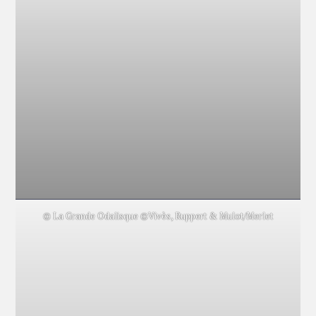
© La Grande Odalisque ©Vivès, Ruppert & Mulot/Merlet