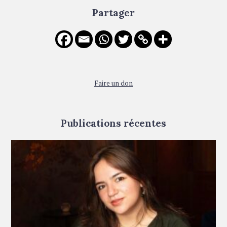
t
c
Partager
h
i
f
o
o
r
n
:
Faire un don
Publications récentes