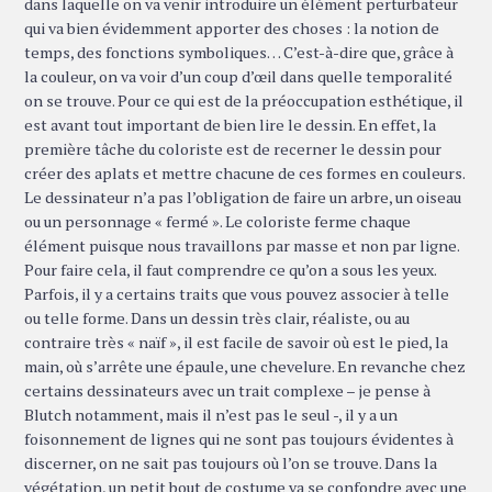
dans laquelle on va venir introduire un élément perturbateur
qui va bien évidemment apporter des choses : la notion de
temps, des fonctions symboliques… C’est-à-dire que, grâce à
la couleur, on va voir d’un coup d’œil dans quelle temporalité
on se trouve. Pour ce qui est de la préoccupation esthétique, il
est avant tout important de bien lire le dessin. En effet, la
première tâche du coloriste est de recerner le dessin pour
créer des aplats et mettre chacune de ces formes en couleurs.
Le dessinateur n’a pas l’obligation de faire un arbre, un oiseau
ou un personnage « fermé ». Le coloriste ferme chaque
élément puisque nous travaillons par masse et non par ligne.
Pour faire cela, il faut comprendre ce qu’on a sous les yeux.
Parfois, il y a certains traits que vous pouvez associer à telle
ou telle forme. Dans un dessin très clair, réaliste, ou au
contraire très « naïf », il est facile de savoir où est le pied, la
main, où s’arrête une épaule, une chevelure. En revanche chez
certains dessinateurs avec un trait complexe – je pense à
Blutch notamment, mais il n’est pas le seul -, il y a un
foisonnement de lignes qui ne sont pas toujours évidentes à
discerner, on ne sait pas toujours où l’on se trouve. Dans la
végétation, un petit bout de costume va se confondre avec une