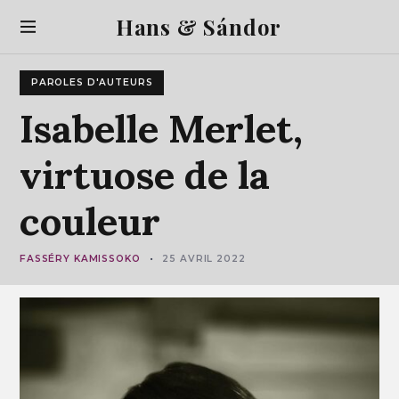
S
Hans & Sándor
k
i
p
PAROLES D'AUTEURS
t
o
Isabelle
Merlet,
c
o
virtuose
de
la
n
t
couleur
e
n
t
FASSÉRY KAMISSOKO
25 AVRIL 2022