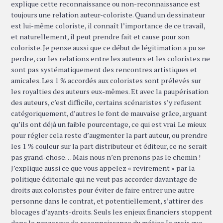
explique cette reconnaissance ou non-reconnaissance est
toujours une relation auteur-coloriste. Quand un dessinateur
est lui-même coloriste, il connaît l’importance de ce travail,
et naturellement, il peut prendre fait et cause pour son
coloriste. Je pense aussi que ce début de légitimation a pu se
perdre, car les relations entre les auteurs et les coloristes ne
sont pas systématiquement des rencontres artistiques et
amicales. Les 1 % accordés aux coloristes sont prélevés sur
les royalties des auteurs eux-mêmes. Et avec la paupérisation
des auteurs, c’est difficile, certains scénaristes s’y refusent
catégoriquement, d’autres le font de mauvaise grâce, arguant
qu’ils ont déjà un faible pourcentage, ce qui est vrai. Le mieux
pour régler cela reste d’augmenter la part auteur, ou prendre
les 1 % couleur sur la part distributeur et éditeur, ce ne serait
pas grand-chose… Mais nous n’en prenons pas le chemin !
J’explique aussi ce que vous appelez « revirement » par la
politique éditoriale qui ne veut pas accorder davantage de
droits aux coloristes pour éviter de faire entrer une autre
personne dans le contrat, et potentiellement, s’attirer des
blocages d’ayants-droits. Seuls les enjeux financiers stoppent
donc le processus de reconnaissance du métier. Je crois que