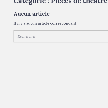
Catégorie :
Pièces de théâtre
Aucun article
Il n'y a aucun article correspondant.
S
e
a
r
c
h
f
o
r
: