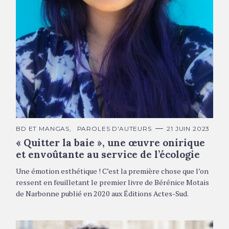
B. M. de Narbonne © DR
C
BD ET MANGAS
PAROLES D'AUTEURS
21 JUIN 2023
A
« Quitter la baie », une œuvre onirique
T
É
et envoûtante au service de l’écologie
G
O
R
Une émotion esthétique ! C’est la première chose que l’on
I
E
ressent en feuilletant le premier livre de Bérénice Motais
S
de Narbonne publié en 2020 aux Éditions Actes-Sud.