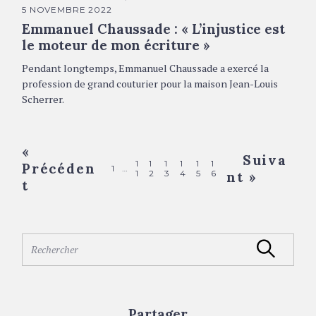
A
5 NOVEMBRE 2022
T
É
Emmanuel Chaussade : « L’injustice est
G
O
le moteur de mon écriture »
R
I
Pendant longtemps, Emmanuel Chaussade a exercé la
E
S
profession de grand couturier pour la maison Jean-Louis
Scherrer.
P
«
Suiva
1
1
1
1
1
1
Précéden
o
1
…
1
2
3
4
5
6
nt »
t
s
t
s
S
Rechercher
n
e
a
a
r
v
c
Partager
h