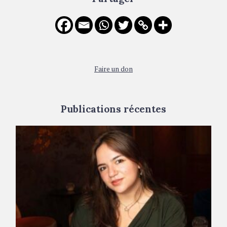
i
f
g
o
a
r
:
t
i
Faire un don
o
n
Publications récentes