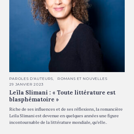
Leïla Slimani © F. Mantovani
C
PAROLES D'AUTEURS
ROMANS ET NOUVELLES
A
29 JANVIER 2023
T
É
Leïla Slimani : « Toute littérature est
G
O
blasphématoire »
R
I
Riche de ses influences et de ses réflexions, la romancière
E
S
Leïla Slimani est devenue en quelques années une figure
incontournable de la littérature mondiale, qu’elle..