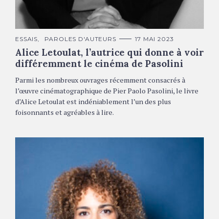
Alice Letoulat © DR
C
ESSAIS
PAROLES D'AUTEURS
17 MAI 2023
A
Alice Letoulat, l’autrice qui donne à voir
T
É
différemment le cinéma de Pasolini
G
O
R
Parmi les nombreux ouvrages récemment consacrés à
I
E
l’œuvre cinématographique de Pier Paolo Pasolini, le livre
S
d’Alice Letoulat est indéniablement l’un des plus
foisonnants et agréables à lire.