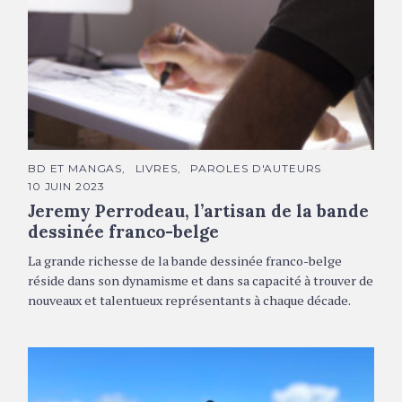
Jeremy Perrodeau © DR
C
BD ET MANGAS
LIVRES
PAROLES D'AUTEURS
A
10 JUIN 2023
T
É
Jeremy Perrodeau, l’artisan de la bande
G
O
dessinée franco-belge
R
I
La grande richesse de la bande dessinée franco-belge
E
S
réside dans son dynamisme et dans sa capacité à trouver de
nouveaux et talentueux représentants à chaque décade.