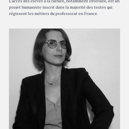
L’accès des élèves à la culture, notamment littéraire, est un
I
E
projet humaniste inscrit dans la majorité des textes qui
S
régissent les métiers du professorat en France.