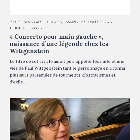
Autoportrait Yann Damezin © DR
C
BD ET MANGAS
LIVRES
PAROLES D'AUTEURS
A
11 JUILLET 2023
T
É
« Concerto pour main gauche »,
G
O
naissance d’une légende chez les
R
Wittgenstein
I
E
S
Le titre de cet article aurait pu s’appeler les mille et une
vies de Paul Wittgenstein tant le personnage en a connu
plusieurs parsemées de tourments, d’ostracismes et
d’exils…