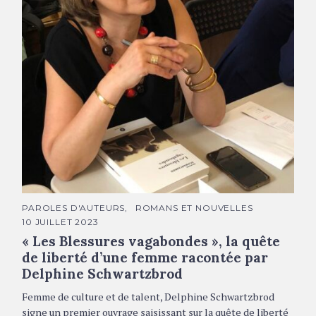
Delphine Schwartzbrod © DR
C
PAROLES D'AUTEURS
ROMANS ET NOUVELLES
A
10 JUILLET 2023
T
É
« Les Blessures vagabondes », la quête
G
O
de liberté d’une femme racontée par
R
Delphine Schwartzbrod
I
E
S
Femme de culture et de talent, Delphine Schwartzbrod
signe un premier ouvrage saisissant sur la quête de liberté