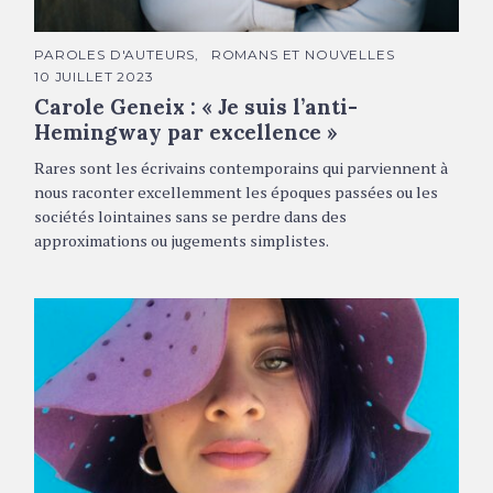
Carole Geneix © Juliette Fradin
C
PAROLES D'AUTEURS
ROMANS ET NOUVELLES
A
10 JUILLET 2023
T
É
Carole Geneix : « Je suis l’anti-
G
O
Hemingway par excellence »
R
I
Rares sont les écrivains contemporains qui parviennent à
E
S
nous raconter excellemment les époques passées ou les
sociétés lointaines sans se perdre dans des
approximations ou jugements simplistes.