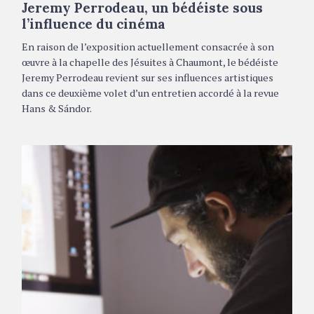
É
Jeremy Perrodeau, un bédéiste sous
G
O
l’influence du cinéma
R
I
En raison de l’exposition actuellement consacrée à son
E
S
œuvre à la chapelle des Jésuites à Chaumont, le bédéiste
Jeremy Perrodeau revient sur ses influences artistiques
dans ce deuxième volet d’un entretien accordé à la revue
Hans & Sándor.