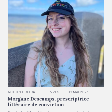
Morgane Descamps © DR
C
ACTION CULTURELLE
LIVRES
19 MAI 2023
A
Morgane Descamps, prescriptrice
T
É
littéraire de conviction
G
O
R