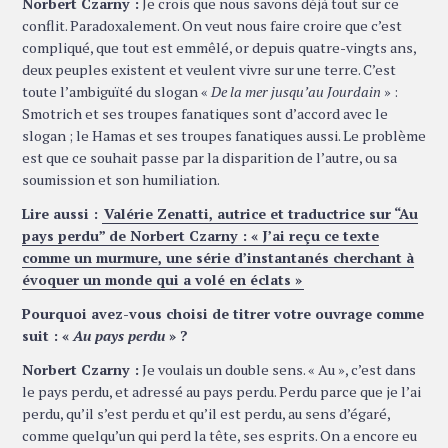
Norbert Czarny :
Je crois que nous savons déjà tout sur ce
conflit. Paradoxalement. On veut nous faire croire que c’est
compliqué, que tout est emmêlé, or depuis quatre-vingts ans,
deux peuples existent et veulent vivre sur une terre. C’est
toute l’ambiguïté du slogan «
De la mer jusqu’au Jourdain
» :
Smotrich et ses troupes fanatiques sont d’accord avec le
slogan ; le Hamas et ses troupes fanatiques aussi. Le problème
est que ce souhait passe par la disparition de l’autre, ou sa
soumission et son humiliation.
Lire aussi :
Valérie Zenatti, autrice et traductrice sur “Au
pays perdu” de Norbert Czarny : « J’ai reçu ce texte
comme un murmure, une série d’instantanés cherchant à
évoquer un monde qui a volé en éclats »
Pourquoi avez-vous choisi de titrer votre ouvrage comme
suit : «
Au pays perdu
» ?
Norbert Czarny :
Je voulais un double sens. « Au », c’est dans
le pays perdu, et adressé au pays perdu. Perdu parce que je l’ai
perdu, qu’il s’est perdu et qu’il est perdu, au sens d’égaré,
comme quelqu’un qui perd la tête, ses esprits. On a encore eu