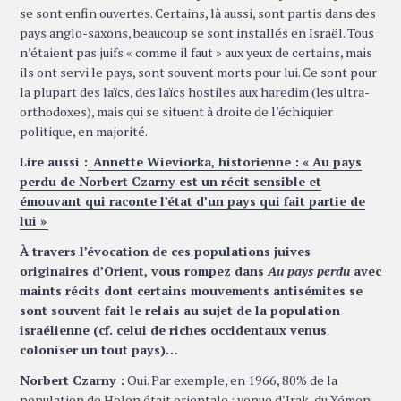
se sont enfin ouvertes. Certains, là aussi, sont partis dans des
pays anglo-saxons, beaucoup se sont installés en Israël. Tous
n’étaient pas juifs « comme il faut » aux yeux de certains, mais
ils ont servi le pays, sont souvent morts pour lui. Ce sont pour
la plupart des laïcs, des laïcs hostiles aux haredim (les ultra-
orthodoxes), mais qui se situent à droite de l’échiquier
politique, en majorité.
Lire aussi :
Annette Wieviorka, historienne : « Au pays
perdu de Norbert Czarny est un récit sensible et
émouvant qui raconte l’état d’un pays qui fait partie de
lui »
À travers l’évocation de ces populations juives
originaires d’Orient, vous rompez dans
Au pays perdu
avec
maints récits dont certains mouvements antisémites se
sont souvent fait le relais au sujet de la population
israélienne (cf. celui de riches occidentaux venus
coloniser un tout pays)…
Norbert Czarny :
Oui. Par exemple, en 1966, 80% de la
population de Holon était orientale : venue d’Irak, du Yémen,