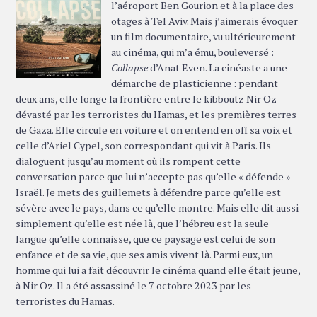
l’aéroport Ben Gourion et à la place des
otages à Tel Aviv. Mais j’aimerais évoquer
un film documentaire, vu ultérieurement
au cinéma, qui m’a ému, bouleversé :
Collapse
d’Anat Even. La cinéaste a une
démarche de plasticienne : pendant
deux ans, elle longe la frontière entre le kibboutz Nir Oz
dévasté par les terroristes du Hamas, et les premières terres
de Gaza. Elle circule en voiture et on entend en off sa voix et
celle d’Ariel Cypel, son correspondant qui vit à Paris. Ils
dialoguent jusqu’au moment où ils rompent cette
conversation parce que lui n’accepte pas qu’elle « défende »
Israël. Je mets des guillemets à défendre parce qu’elle est
sévère avec le pays, dans ce qu’elle montre. Mais elle dit aussi
simplement qu’elle est née là, que l’hébreu est la seule
langue qu’elle connaisse, que ce paysage est celui de son
enfance et de sa vie, que ses amis vivent là. Parmi eux, un
homme qui lui a fait découvrir le cinéma quand elle était jeune,
à Nir Oz. Il a été assassiné le 7 octobre 2023 par les
terroristes du Hamas.