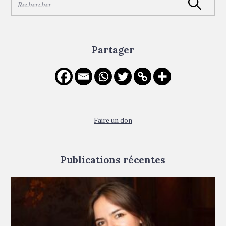
Rechercher
o
e
a
n
r
c
Partager
h
f
o
r
:
Faire un don
Publications récentes