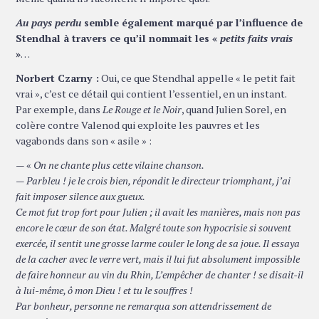
Au pays perdu
semble également marqué par l’influence de
Stendhal à travers ce qu’il nommait les «
petits faits vrais
»
…
Norbert Czarny :
Oui, ce que Stendhal appelle « le petit fait
vrai », c’est ce détail qui contient l’essentiel, en un instant.
Par exemple, dans
Le Rouge et le Noir
, quand Julien Sorel, en
colère contre Valenod qui exploite les pauvres et les
vagabonds dans son « asile » :
— «
On ne chante plus cette vilaine chanson.
— Parbleu ! je le crois bien, répondit le directeur triomphant, j’ai
fait imposer silence aux gueux.
Ce mot fut trop fort pour Julien ; il avait les manières, mais non pas
encore le cœur de son état. Malgré toute son hypocrisie si souvent
exercée, il sentit une grosse larme couler le long de sa joue. Il essaya
de la cacher avec le verre vert, mais il lui fut absolument impossible
de faire honneur au vin du Rhin, L’empêcher de chanter ! se disait-il
à lui-même, ô mon Dieu ! et tu le souffres !
Par bonheur, personne ne remarqua son attendrissement de