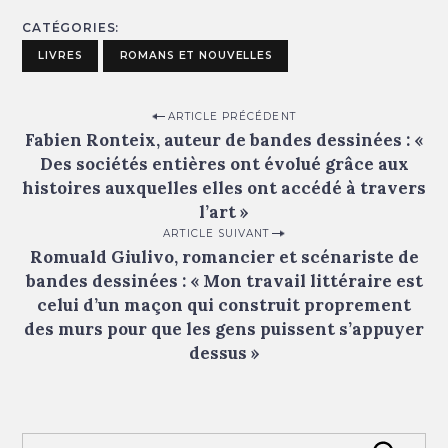
CATÉGORIES
LIVRES
ROMANS ET NOUVELLES
P
ARTICLE PRÉCÉDENT
Fabien Ronteix, auteur de bandes dessinées : «
o
Des sociétés entières ont évolué grâce aux
s
histoires auxquelles elles ont accédé à travers
t
l’art »
n
ARTICLE SUIVANT
Romuald Giulivo, romancier et scénariste de
a
bandes dessinées : « Mon travail littéraire est
v
celui d’un maçon qui construit proprement
i
des murs pour que les gens puissent s’appuyer
g
dessus »
a
t
i
S