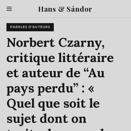
S
Hans & Sándor
k
i
p
PAROLES D'AUTEURS
t
o
Norbert
Czarny,
c
o
critique
littéraire
n
t
et
auteur
de
“Au
e
n
t
pays
perdu”
:
«
Quel
que
soit
le
sujet
dont
on