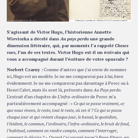
S’agissant de Victor Hugo, l’historienne Annette
Wieviorka a décelé dans
Au pays perdu
une grande
dimension littéraire, qui, par moments l’a rappelé
Choses
vues
, l’un de ses textes. Victor Hugo est-il un écrivain qui
vous a accompagné durant l’écriture de votre opuscule ?
Norbert Czarny :
Comme d’autres que j’ai envie de nommer
ici, Hugo est un modèle. Je ne me comparerai pas à lui, bien
évidemment. Je ne me comparerai pas davantage à Perec ou à
Henri Calet, mais ils sont là, présents dans
Au Pays perdu
.
L’extrait d’un chapitre de
L’infra-ordinaire
de Perec m’a
particulièrement accompagné : «
Ce qui se passe vraiment, ce
que nous vivons, le reste, tout le reste, où est-il ? Ce qui se passe
chaque jour et qui revient chaque jour, le banal, le quotidien,
l’évident, le commun, l’ordinaire, l’infra-ordinaire, le bruit de fond,
l’habituel, comment en rendre compte, comment l’interroger,
comment le décrire ?
». Quand j’ai voyagé jusqu’à Beer-Sheva, en