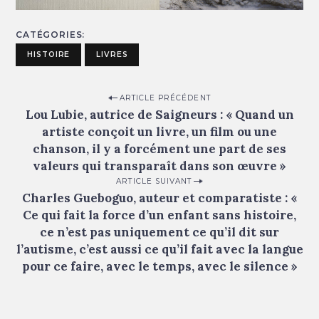
CATÉGORIES
HISTOIRE
LIVRES
P
ARTICLE PRÉCÉDENT
Lou Lubie, autrice de Saigneurs : « Quand un
o
artiste conçoit un livre, un film ou une
s
chanson, il y a forcément une part de ses
t
valeurs qui transparaît dans son œuvre »
n
ARTICLE SUIVANT
Charles Gueboguo, auteur et comparatiste : «
a
Ce qui fait la force d’un enfant sans histoire,
v
ce n’est pas uniquement ce qu’il dit sur
i
l’autisme, c’est aussi ce qu’il fait avec la langue
g
pour ce faire, avec le temps, avec le silence »
a
t