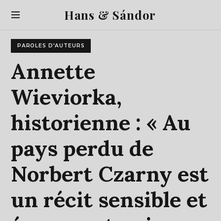
S
Hans & Sándor
k
i
p
PAROLES D'AUTEURS
t
o
Annette
c
o
Wieviorka,
n
t
historienne
:
«
Au
e
n
t
pays
perdu
de
Norbert
Czarny
est
un
récit
sensible
et