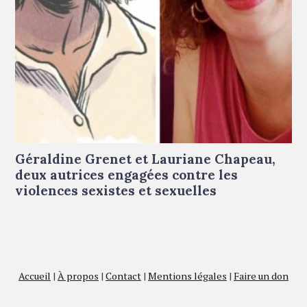
De gauche à droite : portrait dessiné de Géraldine Grenet ©
Marie-Ange Rousseau - portrait de Lauriane Chapeau © Droits
réservés
Géraldine Grenet et Lauriane Chapeau,
deux autrices engagées contre les
violences sexistes et sexuelles
Accueil
|
À propos
|
Contact
|
Mentions légales
|
Faire un don