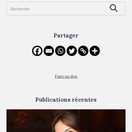
i
S
Rechercher
o
e
a
n
r
c
Partager
h
f
o
r
:
Faire un don
Publications récentes