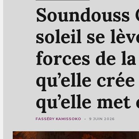
Soundouss
soleil
se
lè
forces
de
l
qu’elle
cré
qu’elle
met
FASSÉRY KAMISSOKO
9 JUIN 2026