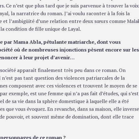
s. Ce n’est que plus tard que je suis parvenue à trouver la voix
ayal, la narratrice du roman. J’ai voulu raconter à la fois la
e et l’ambigüité d’une relation entre deux sœurs comme Mala
 la condition de fille unique de Layal.
ée par Mama Abla, pétulante matriarche, dont vous
société où de nombreuses injonctions pèsent encore sur le
enoncer à leur projet d’avenir…
a société apparaît finalement très peu dans ce roman. On
 n’est pas tant question des violences patriarcales de la
mmes composent avec ces violences et trouvent le moyen de se
ar exemple, est une femme qui n’a pas fait d’études, qui s’est
el de sa vie dans la sphère domestique à laquelle elle a été
es que vous évoquez. En revanche, dans sa maison, elle invers
ieu de pouvoir, et souvent même de domination, dont elle trace
 personnages de ce roman ?