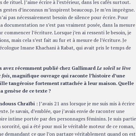
 de rituel. J’aime écrire à l’extérieur, dans les cafés surtout.
t les gestes d’inconnus m’inspirent beaucoup. Je m’en imprègne.
’ai pas nécessairement besoin de silence pour écrire. Pour
la documentation ne s’est pas vraiment posée, dans la mesure
 commencer l’écriture. Lorsque j’en ai ressenti le besoin, je
ons, mais cela s’est fait au fur et à mesure de l’écriture. Je
cologue Imane Khachani à Rabat, qui avait pris le temps de
s avez récemment publié chez Gallimard
Le soleil se lève
 fois
, magnifique ouvrage qui raconte l’histoire d’une
lle tangéroise fortement rattachée à leur maison. Quelle
la genèse de ce texte ?
ndouss Chraïbi :
J’avais 21 ans lorsque je me suis mis à écrire
exte. Je savais, d’emblée, que j’avais envie de raconter une
oire intime portée par des personnages féminins. Je suis parti
a sororité, qui a été pour moi le véritable moteur de ce roman,
e demandant ce que l’on partage véritablement quand on est