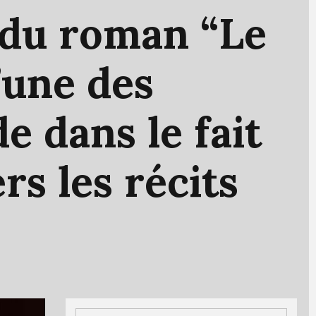
du
roman
“Le
’une
des
de
dans
le
fait
ers
les
récits