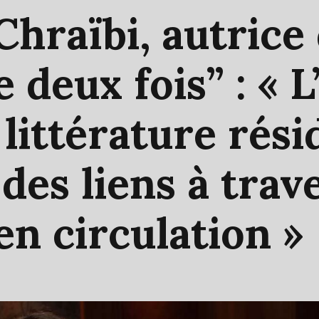
Chraïbi,
autrice
ve
deux
fois”
:
«
L
a
littérature
rési
e
des
liens
à
trav
en
circulation
»