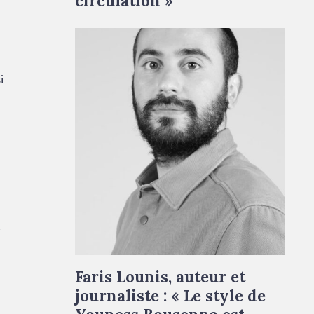
circulation »
i
t
Faris Lounis © Droits réservés
Faris Lounis, auteur et
journaliste : « Le style de