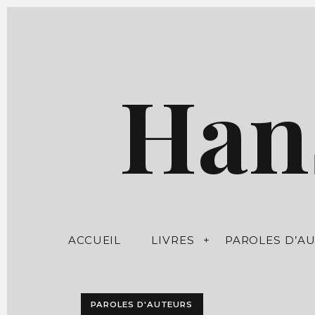
S
k
i
p
Han
t
o
c
o
n
t
e
n
t
ACCUEIL
LIVRES
PAROLES D’A
PAROLES D'AUTEURS