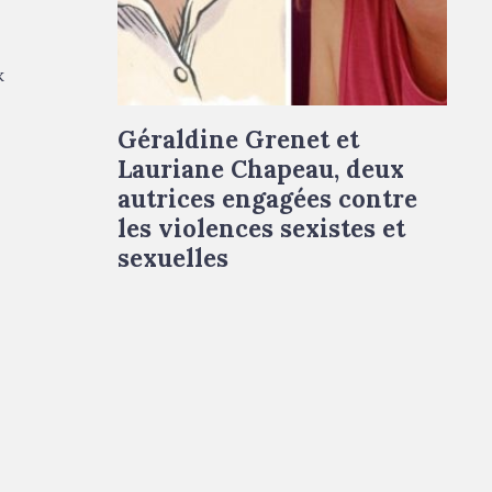
De gauche à droite : portrait dessiné de
Géraldine Grenet © Marie-Ange Rousseau -
portrait de Lauriane Chapeau © Droits
k
réservés
Géraldine Grenet et
Lauriane Chapeau, deux
s
autrices engagées contre
les violences sexistes et
sexuelles
e