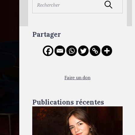
S
Rechercher
e
a
r
c
Partager
h
f
o
r
:
Faire un don
Publications récentes