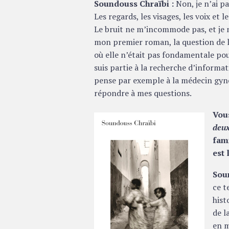
Soundouss Chraïbi :
Non, je n’ai pas
Les regards, les visages, les voix e
Le bruit ne m’incommode pas, et je n
mon premier roman, la question de 
où elle n’était pas fondamentale pour
suis partie à la recherche d’informati
pense par exemple à la médecin gyné
répondre à mes questions.
Vou
deux
fami
est 
Sou
ce t
hist
de l
en m