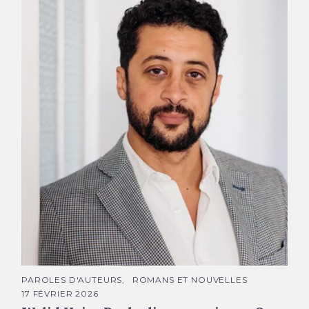
Walid Hajar Rachedi © Annie Gozard
C
PAROLES D'AUTEURS
ROMANS ET NOUVELLES
A
17 FÉVRIER 2026
T
É