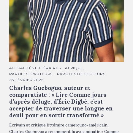
Charles Gueboguo © DR
C
ACTUALITÉS LITTÉRAIRES
AFRIQUE
A
PAROLES D'AUTEURS
PAROLES DE LECTEURS
T
É
28 FÉVRIER 2026
G
Charles Gueboguo, auteur et
O
R
comparatiste : « Lire Comme jours
I
E
d’après déluge, d’Éric Digbé, c’est
S
accepter de traverser une langue en
deuil pour en sortir transformé »
Écrivain et critique littéraire camerouno-américain,
Charles Gueboguo a récemment lu avec minutie « Comme