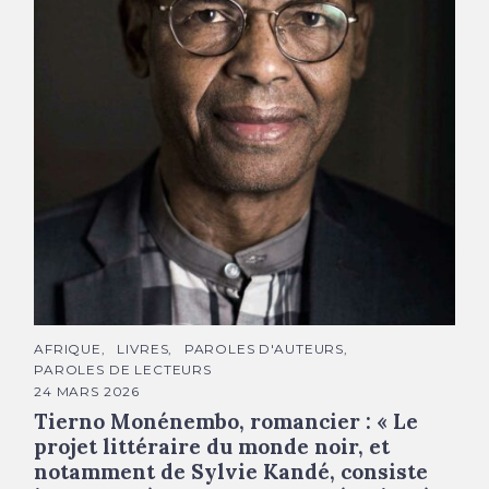
Thierno Monénenbo © Jean-Luc Bertini
C
AFRIQUE
LIVRES
PAROLES D'AUTEURS
A
PAROLES DE LECTEURS
T
É
24 MARS 2026
G
Tierno Monénembo, romancier : « Le
O
R
projet littéraire du monde noir, et
I
E
notamment de Sylvie Kandé, consiste
S