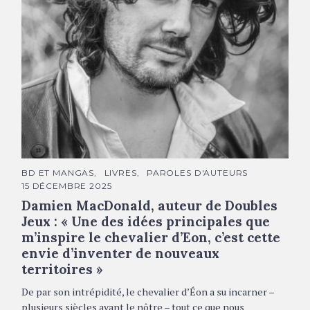
Damien MacDonald © DR
C
BD ET MANGAS
LIVRES
PAROLES D'AUTEURS
A
15 DÉCEMBRE 2025
T
É
Damien MacDonald, auteur de Doubles
G
O
Jeux : « Une des idées principales que
R
m’inspire le chevalier d’Eon, c’est cette
I
E
envie d’inventer de nouveaux
S
territoires »
De par son intrépidité, le chevalier d’Éon a su incarner –
plusieurs siècles avant le nôtre – tout ce que nous