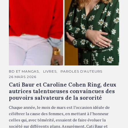
De gauche à droite : Cati Baur - Caroline Cohen Ring
C
BD ET MANGAS
LIVRES
PAROLES D'AUTEURS
A
26 MARS 2026
T
É
Cati Baur et Caroline Cohen Ring, deux
G
O
autrices talentueuses convaincues des
R
pouvoirs salvateurs de la sororité
I
E
S
Chaque année, le mois de mars est l’occasion idéale de
célébrer la cause des femmes, en mettant à l’honneur
celles qui, avec témérité, essaient de faire évoluer la
société sur différents plans. Assurément, Cati Baur et