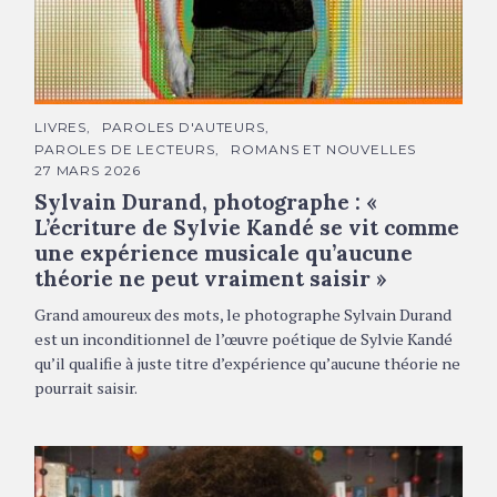
Sylvain Durand © DR
C
LIVRES
PAROLES D'AUTEURS
A
PAROLES DE LECTEURS
ROMANS ET NOUVELLES
T
É
27 MARS 2026
G
Sylvain Durand, photographe : «
O
R
L’écriture de Sylvie Kandé se vit comme
I
E
une expérience musicale qu’aucune
S
théorie ne peut vraiment saisir »
Grand amoureux des mots, le photographe Sylvain Durand
est un inconditionnel de l’œuvre poétique de Sylvie Kandé
qu’il qualifie à juste titre d’expérience qu’aucune théorie ne
pourrait saisir.