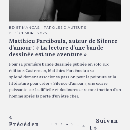
Matthieu Parciboula © Philipp Bartz
C
BD ET MANGAS
PAROLES D'AUTEURS
A
15 DÉCEMBRE 2025
T
É
Matthieu Parciboula, auteur de Silence
G
O
d’amour : « La lecture d’une bande
R
dessinée est une aventure »
I
E
S
Pour sa première bande dessinée publiée en solo aux
éditions Casterman, Matthieu Parciboula a su
splendidement associer sa passion pour la peinture et la
littérature pour créer « Silence d’amour », une œuvre
puissante sur la difficile et douloureuse reconstruction d’un
homme après la perte d’un être cher.
P
«
Suivan
1
Précéden
o
1
2
3
4
5
…
4
t »