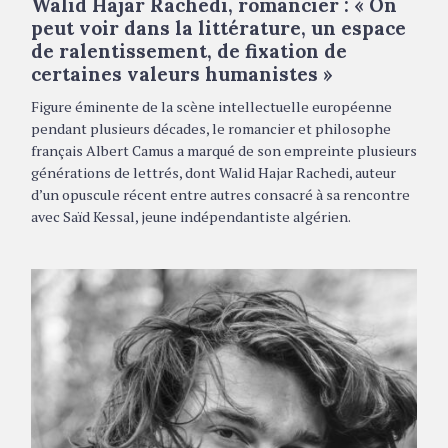
Walid Hajar Rachedi, romancier : « On
G
O
peut voir dans la littérature, un espace
R
de ralentissement, de fixation de
I
E
certaines valeurs humanistes »
S
Figure éminente de la scène intellectuelle européenne
pendant plusieurs décades, le romancier et philosophe
français Albert Camus a marqué de son empreinte plusieurs
générations de lettrés, dont Walid Hajar Rachedi, auteur
d’un opuscule récent entre autres consacré à sa rencontre
avec Saïd Kessal, jeune indépendantiste algérien.