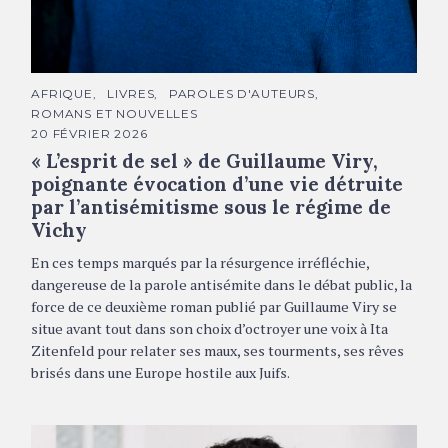
Guillaume Viry © Jean-Luc Bertini
C
AFRIQUE
LIVRES
PAROLES D'AUTEURS
A
ROMANS ET NOUVELLES
T
É
20 FÉVRIER 2026
G
« L’esprit de sel » de Guillaume Viry,
O
R
poignante évocation d’une vie détruite
I
E
par l’antisémitisme sous le régime de
S
Vichy
En ces temps marqués par la résurgence irréfléchie,
dangereuse de la parole antisémite dans le débat public, la
force de ce deuxième roman publié par Guillaume Viry se
situe avant tout dans son choix d’octroyer une voix à Ita
Zitenfeld pour relater ses maux, ses tourments, ses rêves
brisés dans une Europe hostile aux Juifs.