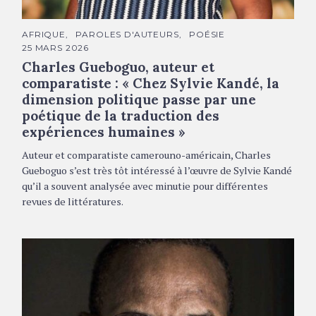
Charles Gueboguo © DR
C
AFRIQUE
PAROLES D'AUTEURS
POÉSIE
A
25 MARS 2026
T
É
Charles Gueboguo, auteur et
G
O
comparatiste : « Chez Sylvie Kandé, la
R
dimension politique passe par une
I
E
poétique de la traduction des
S
expériences humaines »
Auteur et comparatiste camerouno-américain, Charles
Gueboguo s’est très tôt intéressé à l’œuvre de Sylvie Kandé
qu’il a souvent analysée avec minutie pour différentes
revues de littératures.