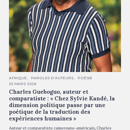
Charles Gueboguo © DR
C
AFRIQUE
PAROLES D'AUTEURS
POÉSIE
A
25 MARS 2026
T
É
Charles Gueboguo, auteur et
G
O
comparatiste : « Chez Sylvie Kandé, la
R
dimension politique passe par une
I
E
poétique de la traduction des
S
expériences humaines »
Auteur et comparatiste camerouno-américain, Charles