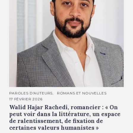
Walid Hajar Rachedi © Annie Gozard
C
PAROLES D'AUTEURS
ROMANS ET NOUVELLES
A
17 FÉVRIER 2026
T
É
Walid Hajar Rachedi, romancier : « On
G
O
peut voir dans la littérature, un espace
R
de ralentissement, de fixation de
I
E
certaines valeurs humanistes »
S