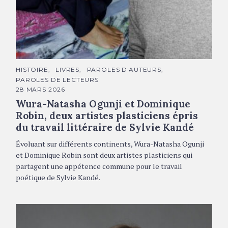
De gauche à droite : portraits de Wura-Natasha Ogunji ©
DR, et de Dominique Robin © Sylvain Durand
C
HISTOIRE
LIVRES
PAROLES D'AUTEURS
A
PAROLES DE LECTEURS
T
É
28 MARS 2026
G
Wura-Natasha Ogunji et Dominique
O
R
Robin, deux artistes plasticiens épris
I
E
du travail littéraire de Sylvie Kandé
S
Évoluant sur différents continents, Wura-Natasha Ogunji
et Dominique Robin sont deux artistes plasticiens qui
partagent une appétence commune pour le travail
poétique de Sylvie Kandé.