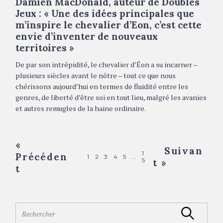
Damien MacDonald, auteur de Doubles
G
O
Jeux : « Une des idées principales que
R
m’inspire le chevalier d’Eon, c’est cette
I
E
envie d’inventer de nouveaux
S
territoires »
De par son intrépidité, le chevalier d’Éon a su incarner –
plusieurs siècles avant le nôtre – tout ce que nous
chérissons aujourd’hui en termes de fluidité entre les
genres, de liberté d’être soi en tout lieu, malgré les avanies
et autres remugles de la haine ordinaire.
P
«
Suivan
1
Précéden
o
1
2
3
4
5
…
5
t »
t
s
t
s
S
Rechercher
n
e