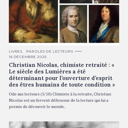
Autoportrait de Christian Nicolas à travers les grands
auteurs de sa vie © RMN Photo - Gallica - France TV
C
LIVRES
PAROLES DE LECTEURS
A
16 DÉCEMBRE 2025
T
É
Christian Nicolas, chimiste retraité : «
G
O
Le siècle des Lumières a été
R
déterminant pour l’ouverture d’esprit
I
E
des êtres humains de toute condition »
S
Ode aux lecteurs (5/10) Chimiste à la retraite, Christian
Nicolas est un fervent défenseur de la lecture qui lui a
permis de découvrir le monde..