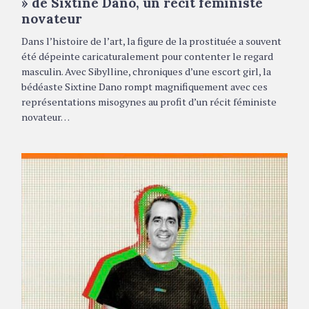
» de Sixtine Dano, un récit féministe
R
novateur
I
E
S
Dans l’histoire de l’art, la figure de la prostituée a souvent
été dépeinte caricaturalement pour contenter le regard
masculin. Avec Sibylline, chroniques d’une escort girl, la
bédéaste Sixtine Dano rompt magnifiquement avec ces
représentations misogynes au profit d’un récit féministe
novateur…