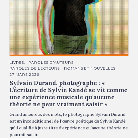
Sylvain Durand © DR
C
LIVRES
PAROLES D'AUTEURS
A
PAROLES DE LECTEURS
ROMANS ET NOUVELLES
T
É
27 MARS 2026
G
Sylvain Durand, photographe : «
O
R
L’écriture de Sylvie Kandé se vit comme
I
E
une expérience musicale qu’aucune
S
théorie ne peut vraiment saisir »
Grand amoureux des mots, le photographe Sylvain Durand
est un inconditionnel de l’œuvre poétique de Sylvie Kandé
qu’il qualifie à juste titre d’expérience qu’aucune théorie ne
pourrait saisir.