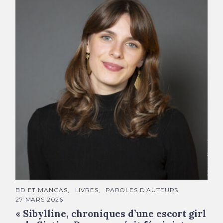
Sixtine Dano © Francesca Mantovani
C
BD ET MANGAS
LIVRES
PAROLES D'AUTEURS
A
27 MARS 2026
T
É
« Sibylline, chroniques d’une escort girl
G
O