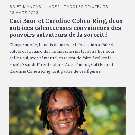
C
BD ET MANGAS
LIVRES
PAROLES D'AUTEURS
A
26 MARS 2026
T
É
Cati Baur et Caroline Cohen Ring, deux
G
O
autrices talentueuses convaincues des
R
pouvoirs salvateurs de la sororité
I
E
S
Chaque année, le mois de mars est l’occasion idéale de
célébrer la cause des femmes, en mettant à l’honneur
celles qui, avec témérité, essaient de faire évoluer la
société sur différents plans. Assurément, Cati Baur et
Caroline Cohen Ring font partie de ces figures.