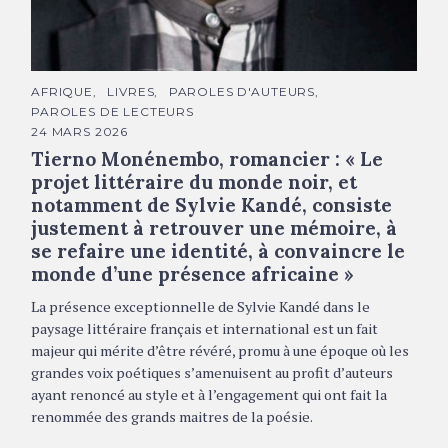
Thierno Monénenbo © Jean-Luc Bertini
C
AFRIQUE
LIVRES
PAROLES D'AUTEURS
A
PAROLES DE LECTEURS
T
É
24 MARS 2026
G
Tierno Monénembo, romancier : « Le
O
R
projet littéraire du monde noir, et
I
E
notamment de Sylvie Kandé, consiste
S
justement à retrouver une mémoire, à
se refaire une identité, à convaincre le
monde d’une présence africaine »
La présence exceptionnelle de Sylvie Kandé dans le
paysage littéraire français et international est un fait
majeur qui mérite d’être révéré, promu à une époque où les
grandes voix poétiques s’amenuisent au profit d’auteurs
ayant renoncé au style et à l’engagement qui ont fait la
renommée des grands maitres de la poésie.