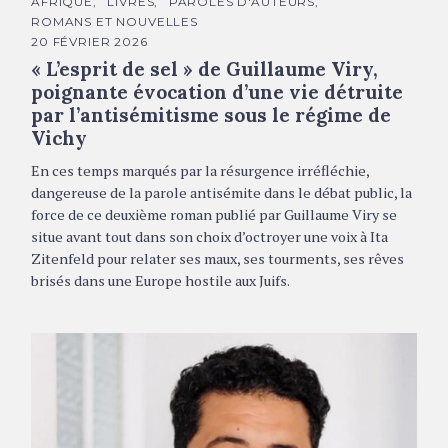
C
AFRIQUE
LIVRES
PAROLES D'AUTEURS
A
ROMANS ET NOUVELLES
T
É
20 FÉVRIER 2026
G
« L’esprit de sel » de Guillaume Viry,
O
R
poignante évocation d’une vie détruite
I
E
par l’antisémitisme sous le régime de
S
Vichy
En ces temps marqués par la résurgence irréfléchie,
dangereuse de la parole antisémite dans le débat public, la
force de ce deuxième roman publié par Guillaume Viry se
situe avant tout dans son choix d’octroyer une voix à Ita
Zitenfeld pour relater ses maux, ses tourments, ses rêves
brisés dans une Europe hostile aux Juifs.