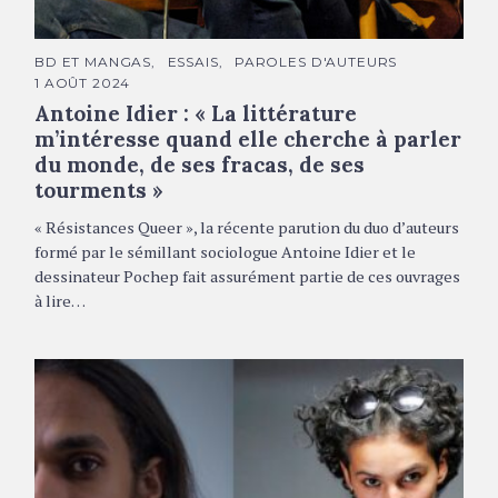
Antoine Idier © Jean-Claude Aubry
C
BD ET MANGAS
ESSAIS
PAROLES D'AUTEURS
A
1 AOÛT 2024
T
É
Antoine Idier : « La littérature
G
O
m’intéresse quand elle cherche à parler
R
du monde, de ses fracas, de ses
I
E
tourments »
S
« Résistances Queer », la récente parution du duo d’auteurs
formé par le sémillant sociologue Antoine Idier et le
dessinateur Pochep fait assurément partie de ces ouvrages
à lire…