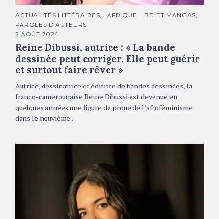
C
ACTUALITÉS LITTÉRAIRES
AFRIQUE
BD ET MANGAS
A
PAROLES D'AUTEURS
T
É
2 AOÛT 2024
G
Reine Dibussi, autrice : « La bande
O
R
dessinée peut corriger. Elle peut guérir
I
E
et surtout faire rêver »
S
Autrice, dessinatrice et éditrice de bandes dessinées, la
franco-camerounaise Reine Dibussi est devenue en
quelques années une figure de proue de l’afroféminisme
dans le neuvième..