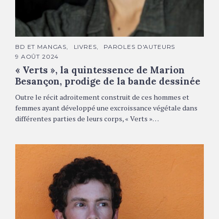
Marion Besançon © DR
C
BD ET MANGAS
LIVRES
PAROLES D'AUTEURS
A
9 AOÛT 2024
T
É
« Verts », la quintessence de Marion
G
O
Besançon, prodige de la bande dessinée
R
I
Outre le récit adroitement construit de ces hommes et
E
S
femmes ayant développé une excroissance végétale dans
différentes parties de leurs corps, « Verts »…