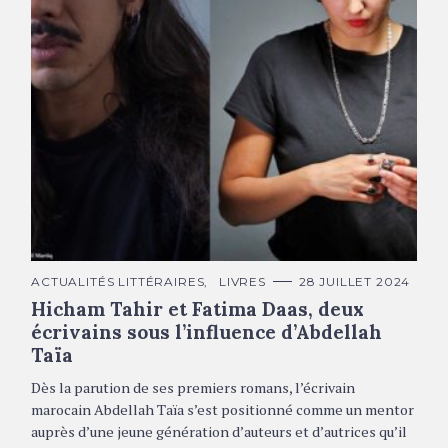
C
ACTUALITÉS LITTÉRAIRES
LIVRES
28 JUILLET 2024
A
Hicham Tahir et Fatima Daas, deux
T
É
écrivains sous l’influence d’Abdellah
G
O
Taïa
R
I
E
Dès la parution de ses premiers romans, l’écrivain
S
marocain Abdellah Taïa s’est positionné comme un mentor
auprès d’une jeune génération d’auteurs et d’autrices qu’il