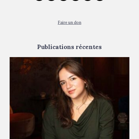
:
t
i
Faire un don
o
n
Publications récentes