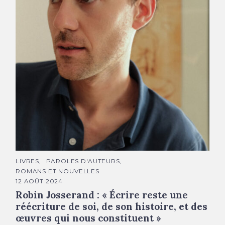
Robin Josserand © DR
C
LIVRES
PAROLES D'AUTEURS
A
ROMANS ET NOUVELLES
T
É
12 AOÛT 2024
G
Robin Josserand : « Écrire reste une
O
R
réécriture de soi, de son histoire, et des
I
E
œuvres qui nous constituent »
S