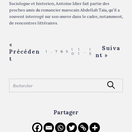
Sociologue et historien, Antoine Idier fait partie des
proches amis du romancier marocain Abdellah Taïa, qu’il a
souvent interrogé sur son œuvre dans le cadre, notamment,
de rencontres littéraires.
P
«
Suiva
1
1
1
Précéden
o
1
…
7
8
9
…
0
1
5
nt »
t
s
t
s
S
Rechercher
n
e
a
a
r
v
c
Partager
i
h
f
g
o
a
r