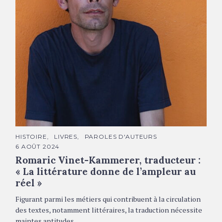
Romaric Vinet-Kammerer © Yves Beloniak
C
HISTOIRE
LIVRES
PAROLES D'AUTEURS
A
6 AOÛT 2024
T
É
Romaric Vinet-Kammerer, traducteur :
G
O
« La littérature donne de l’ampleur au
R
réel »
I
E
S
Figurant parmi les métiers qui contribuent à la circulation
des textes, notamment littéraires, la traduction nécessite
maintes aptitudes…