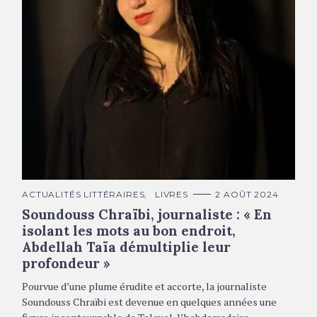
Soundouss Chraïbi © DR
C
ACTUALITÉS LITTÉRAIRES
LIVRES
2 AOÛT 2024
A
Soundouss Chraïbi, journaliste : « En
T
É
isolant les mots au bon endroit,
G
O
Abdellah Taïa démultiplie leur
R
I
profondeur »
E
S
Pourvue d’une plume érudite et accorte, la journaliste
Soundouss Chraïbi est devenue en quelques années une