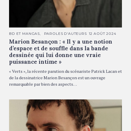
Marion Besançon © DR
C
BD ET MANGAS
PAROLES D'AUTEURS
12 AOÛT 2024
A
Marion Besançon : « Il y a une notion
T
É
d’espace et de souffle dans la bande
G
O
dessinée qui lui donne une vraie
R
I
puissance intime »
E
S
« Verts », la récente parution du scénariste Patrick Lacan et
de la dessinatrice Marion Besançon est un ouvrage
remarquable par bien des aspects…