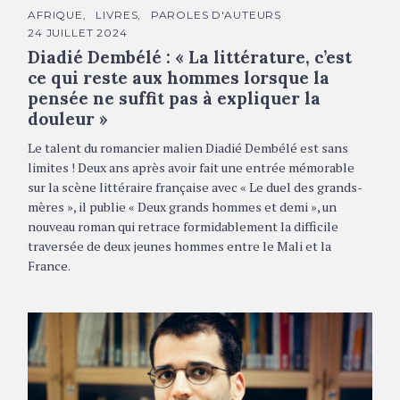
C
AFRIQUE
LIVRES
PAROLES D'AUTEURS
A
24 JUILLET 2024
T
É
Diadié Dembélé : « La littérature, c’est
G
O
ce qui reste aux hommes lorsque la
R
pensée ne suffit pas à expliquer la
I
E
douleur »
S
Le talent du romancier malien Diadié Dembélé est sans
limites ! Deux ans après avoir fait une entrée mémorable
sur la scène littéraire française avec « Le duel des grands-
mères », il publie « Deux grands hommes et demi », un
nouveau roman qui retrace formidablement la difficile
traversée de deux jeunes hommes entre le Mali et la
France.