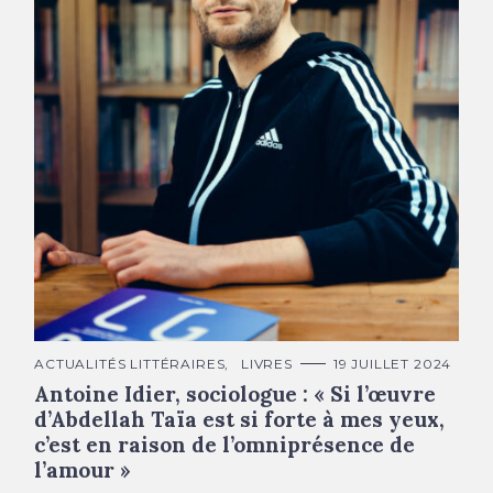
Antoine Idier © Arsène Marquis
C
ACTUALITÉS LITTÉRAIRES
LIVRES
19 JUILLET 2024
A
Antoine Idier, sociologue : « Si l’œuvre
T
É
d’Abdellah Taïa est si forte à mes yeux,
G
O
c’est en raison de l’omniprésence de
R
I
l’amour »
E
S