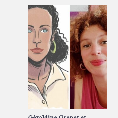
De gauche à droite : portrait dessiné de
Géraldine Grenet © Marie-Ange Rousseau -
portrait de Lauriane Chapeau © Droits
réservés
Géraldine Grenet et