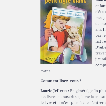
enfant
c’étai
mes pr
de mon
ans. I
par Je
fait r
D’aill
traver
j’aura
compre
avant.
Comment lisez-vous ?
Laurie Jelleret :
En général, je lis plu
des livres manuscrits : j’aime la sensa
le livre et il m’est plus facile d’entre