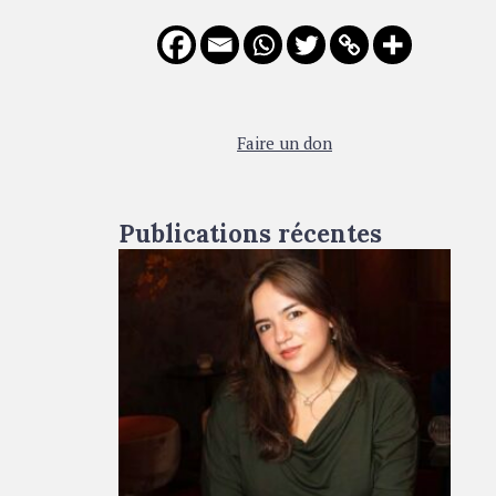
f
o
r
:
Faire un don
Publications récentes