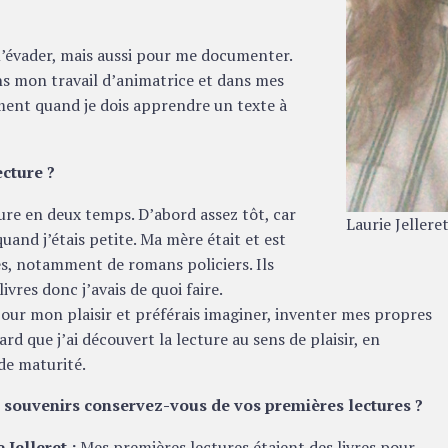
m’évader, mais aussi pour me documenter.
s mon travail d’animatrice et dans mes
ment quand je dois apprendre un texte à
cture ?
ture en deux temps. D’abord assez tôt, car
Laurie Jellere
uand j’étais petite. Ma mère était et est
s, notamment de romans policiers. Ils
res donc j’avais de quoi faire.
pour mon plaisir et préférais imaginer, inventer mes propres
ard que j’ai découvert la lecture au sens de plaisir, en
de maturité.
 souvenirs conservez-vous de vos premières lectures ?
 Jelleret :
Mes premières lectures étaient des livres pour