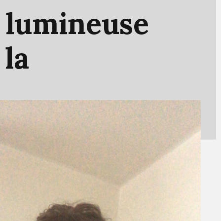
e
lumineuse
e
la