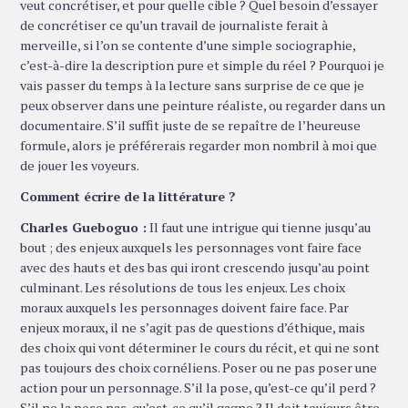
veut concrétiser, et pour quelle cible ? Quel besoin d’essayer
de concrétiser ce qu’un travail de journaliste ferait à
merveille, si l’on se contente d’une simple sociographie,
c’est-à-dire la description pure et simple du réel ? Pourquoi je
vais passer du temps à la lecture sans surprise de ce que je
peux observer dans une peinture réaliste, ou regarder dans un
documentaire. S’il suffit juste de se repaître de l’heureuse
formule, alors je préférerais regarder mon nombril à moi que
de jouer les voyeurs.
Comment écrire de la littérature ?
Charles Gueboguo :
Il faut une intrigue qui tienne jusqu’au
bout ; des enjeux auxquels les personnages vont faire face
avec des hauts et des bas qui iront crescendo jusqu’au point
culminant. Les résolutions de tous les enjeux. Les choix
moraux auxquels les personnages doivent faire face. Par
enjeux moraux, il ne s’agit pas de questions d’éthique, mais
des choix qui vont déterminer le cours du récit, et qui ne sont
pas toujours des choix cornéliens. Poser ou ne pas poser une
action pour un personnage. S’il la pose, qu’est-ce qu’il perd ?
S’il ne la pose pas, qu’est-ce qu’il gagne ? Il doit toujours être