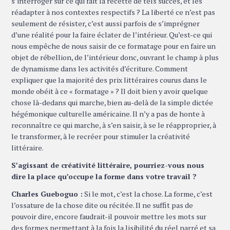
s’interroger sur ce qui fait la recette de tels succès, et les
réadapter à nos contextes respectifs ? La liberté ce n’est pas
seulement de résister, c’est aussi parfois de s’imprégner
d’une réalité pour la faire éclater de l’intérieur. Qu’est-ce qui
nous empêche de nous saisir de ce formatage pour en faire un
objet de rébellion, de l’intérieur donc, ouvrant le champ à plus
de dynamisme dans les activités d’écriture. Comment
expliquer que la majorité des prix littéraires courus dans le
monde obéit à ce « formatage » ? Il doit bien y avoir quelque
chose là-dedans qui marche, bien au-delà de la simple dictée
hégémonique culturelle américaine. Il n’y a pas de honte à
reconnaître ce qui marche, à s’en saisir, à se le réapproprier, à
le transformer, à le recréer pour stimuler la créativité
littéraire.
S’agissant de créativité littéraire, pourriez-vous nous
dire la place qu’occupe la forme dans votre travail ?
Charles Gueboguo :
Si le mot, c’est la chose. La forme, c’est
l’ossature de la chose dite ou récitée. Il ne suffit pas de
pouvoir dire, encore faudrait-il pouvoir mettre les mots sur
des formes permettant à la fois la lisibilité du réel narré et sa