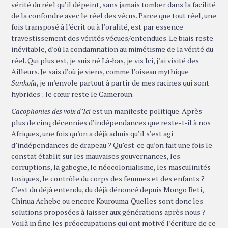
vérité du réel qu’il dépeint, sans jamais tomber dans la facilité
de la confondre avec le réel des vécus. Parce que tout réel, une
fois transposé à l’écrit ou à l’oralité, est par essence
travestissement des vérités vécues/entendues. Le biais reste
inévitable, d’où la condamnation au mimétisme de la vérité du
réel. Qui plus est, je suis né Là-bas, je vis Ici, j’ai visité des
Ailleurs. Je sais d’où je viens, comme l’oiseau mythique
Sankofa
, je m’envole partout à partir de mes racines qui sont
hybrides ; le cœur reste le Cameroun.
Cacophonies des voix d’Ici
est un manifeste politique. Après
plus de cinq décennies d’indépendances que reste-t-il à nos
Afriques, une fois qu’on a déjà admis qu’il s’est agi
d’indépendances de drapeau ? Qu’est-ce qu’on fait une fois le
constat établit sur les mauvaises gouvernances, les
corruptions, la gabegie, le néocolonialisme, les masculinités
toxiques, le contrôle du corps des femmes et des enfants ?
C’est du déjà entendu, du déjà dénoncé depuis Mongo Beti,
Chinua Achebe ou encore Kourouma. Quelles sont donc les
solutions proposées à laisser aux générations après nous ?
Voilà in fine les préoccupations qui ont motivé l’écriture de ce