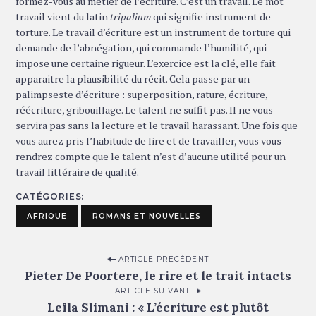
formez-vous au métier de l’écriture. C’est un travail. Le mot
travail vient du latin
tripalium
qui signifie instrument de
torture. Le travail d’écriture est un instrument de torture qui
demande de l’abnégation, qui commande l’humilité, qui
impose une certaine rigueur. L’exercice est la clé, elle fait
apparaitre la plausibilité du récit. Cela passe par un
palimpseste d’écriture : superposition, rature, écriture,
réécriture, gribouillage. Le talent ne suffit pas. Il ne vous
servira pas sans la lecture et le travail harassant. Une fois que
vous aurez pris l’habitude de lire et de travailler, vous vous
rendrez compte que le talent n’est d’aucune utilité pour un
travail littéraire de qualité.
CATÉGORIES
AFRIQUE
ROMANS ET NOUVELLES
P
ARTICLE PRÉCÉDENT
Pieter De Poortere, le rire et le trait intacts
o
ARTICLE SUIVANT
s
Leïla Slimani : « L’écriture est plutôt