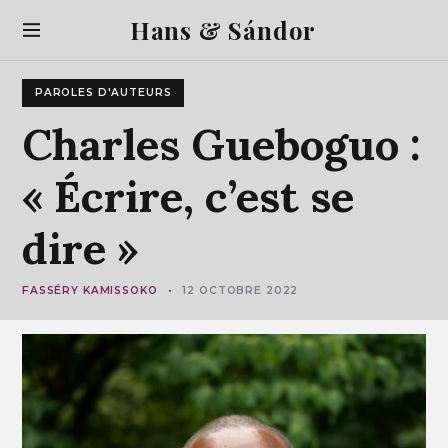
S
Hans & Sándor
k
i
p
PAROLES D'AUTEURS
t
o
Charles
Gueboguo
:
c
o
«
Écrire,
c’est
se
n
t
dire
»
e
n
t
FASSÉRY KAMISSOKO
12 OCTOBRE 2022