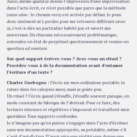
Aussi, même quand je donne l’impression d’une improvisation
dans l’acte écrit, ce n’est possible que parce que la méthode
(
meta odon
: le chemin vers) est activée par défaut. Je peux
donc aisément m’y perdre pour me retrouver différant (avec
a), c’est-à-dire un particulier habité par et ouvert aux
universaux. Un rhizome nécessairement problématique,
entendez en état de perpétuel questionnement et remise en
question
ad vomitam
.
Sur quel support écrivez-vous ? Avez-vous un rituel ?
Procédez-vous à de la documentation avant d’entamer
l’écriture d’un texte ?
Charles Gueboguo :
J’écris sur mon ordinateur portable. Je
rature dans les calepins aussi, mais je goûte peu.
Un rituel ? J’écris quand j’étouffe, j’étouffe souvent puisque, en
mode constant de fabrique de l’abstrait. Pour ce faire, des
lectures intenses et régulières s’imposent et travaillent mon
quotidien. Tous supports confondus.
Je n’imagine pas qu’on puisse s’engager dans l’acte d’écriture
sans une documentation appropriée, au préalable, même s’il
s’agit d’autofiction. D’avoir vécu une réalité vous donne une