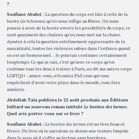
?
Soufiane Ababri :
La question du corps est liée à celle de la
honte (
la hchouma
) qu’on nous inflige au Maroc. On nous
pousse à avoir de la honte envers les possibilités du corps, ce
sont quasiment des chaînes qu’on nous met sur la chaire.
Ajoutez à cela la question extrêmement oppressante de la
masculinité, toutes les violences subies dans l’enfance quand
on est un homosexuel… Je pourrais continuer certainement
longtemps. Ce que je sais, c’est qu’avec ce corps qu’on
continue tous les deux à traîner à Paris, on dit aux autres corps
LGBTQI+ : aimez-vous, n’écoutez PAS ceux qui vous
empêchent d’avoir votre place dans le monde, vous êtes
aimé(e)s.
Abdellah Taïa publiera le 22 août prochain aux Éditions
Julliard un nouveau roman intitulé
Le bastion des larmes
.
Quel avis portez-vous sur ce livre ?
Soufiane Ababri :
Le bastion des larmes
est un livre beau et
féroce. Un livre où le narrateur se donne une texture limpide
dans le sens où il s’offre au lecteur sans barrières…