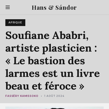
S
Hans & Sándor
k
i
p
AFRIQUE
t
o
Soufiane
Ababri,
c
o
artiste
plasticien
:
n
t
«
Le
bastion
des
e
n
t
larmes
est
un
livre
beau
et
féroce
»
FASSÉRY KAMISSOKO
1 AOÛT 2024