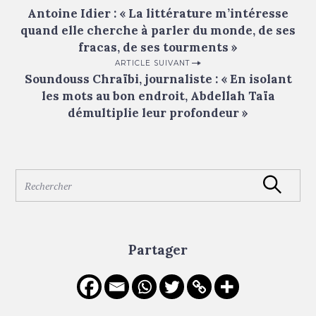
Antoine Idier : « La littérature m’intéresse
o
quand elle cherche à parler du monde, de ses
s
fracas, de ses tourments »
t
ARTICLE SUIVANT
n
Soundouss Chraïbi, journaliste : « En isolant
les mots au bon endroit, Abdellah Taïa
a
démultiplie leur profondeur »
v
i
g
S
a
Rechercher
e
t
a
i
r
c
o
Partager
h
n
f
o
r
: